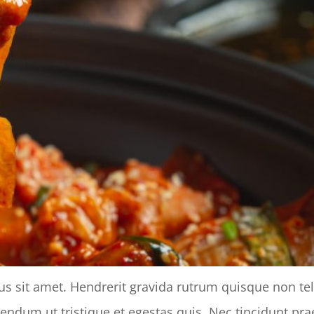
tus sit amet. Hendrerit gravida rutrum quisque non te
bibendum ut tristique et egestas quis. Nec tincidunt p