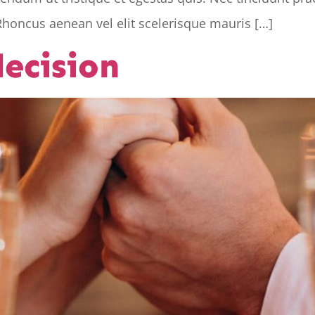
Rhoncus aenean vel elit scelerisque mauris […]
ecision