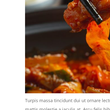
Turpis massa tincidunt dui ut ornare lec
mattis molestie a iaculis at. Arcu felis 