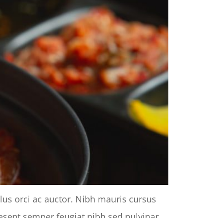
llus orci ac auctor. Nibh mauris cursus
raesent semper feugiat nibh sed pulvinar.